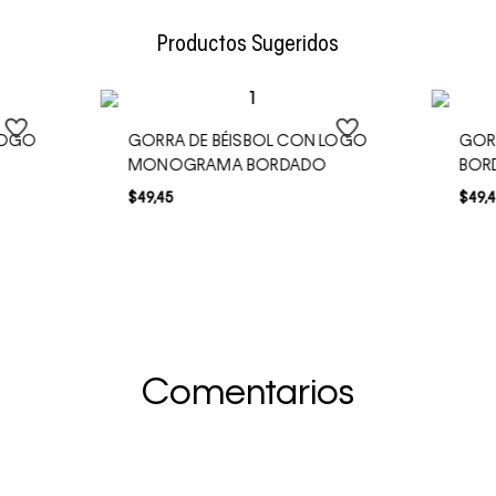
Envío Normal: Hasta 3 días hábiles.
Productos Sugeridos
LOGO
GORRA DE BÉISBOL CON LOGO
GOR
MONOGRAMA BORDADO
BOR
$
49
,
45
$
49
,
4
Comentarios