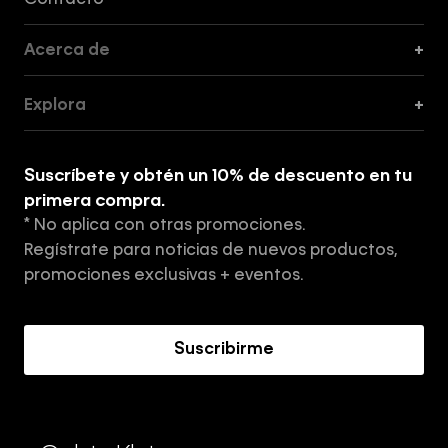
Contacto
Acerca de
+
Guía de Cortes
Explora
+
Guía de ropa interior de mujer
Explora
Guía de ropa interior de hombre
Suscríbete y obtén un 10% de descuento en tu
Tiendas
primera compra.
* No aplica con otras promociones.
Aviso de privacidad
Regístrate para noticias de nuevos productos,
Términos y Condiciones
promociones exclusivas + eventos.
Acerca de Calvin Klein
Suscribirme