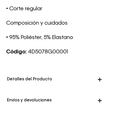
• Corte regular
Composición y cuidados
• 95% Poliéster, 5% Elastano
Código:
4D5078G00001
Detalles del Producto
Color
Negro
Envíos y devoluciones