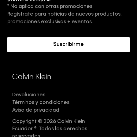
* No aplica con otras promociones.
Aviso de privacidad
Regístrate para noticias de nuevos productos,
Términos y Condiciones
promociones exclusivas + eventos.
Acerca de Calvin Klein
Suscribirme
Calvin Klein
Devoluciones
Términos y condiciones
Aviso de privacidad
Copyright © 2026 Calvin Klein
Ecuador ®. Todos los derechos
reservados.