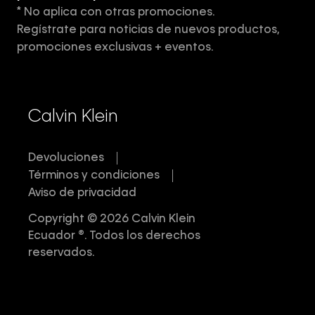
* No aplica con otras promociones.
Aviso de privacidad
Regístrate para noticias de nuevos productos,
Términos y Condiciones
promociones exclusivas + eventos.
Acerca de Calvin Klein
Calvin Klein
Devoluciones
Términos y condiciones
Aviso de privacidad
Copyright © 2026 Calvin Klein
Ecuador ®. Todos los derechos
reservados.