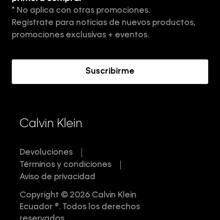
* No aplica con otras promociones.
Aviso de privacidad
Regístrate para noticias de nuevos productos,
Términos y Condiciones
promociones exclusivas + eventos.
Acerca de Calvin Klein
Suscribirme
Calvin Klein
Devoluciones
Términos y condiciones
Aviso de privacidad
Copyright © 2026 Calvin Klein
Ecuador ®. Todos los derechos
reservados.