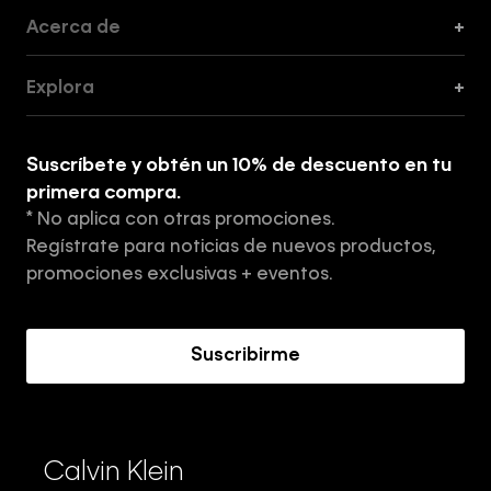
Acerca de
+
Guía de Cortes
Explora
+
Guía de ropa interior de mujer
Explora
Guía de ropa interior de hombre
Suscríbete y obtén un 10% de descuento en tu
Tiendas
primera compra.
* No aplica con otras promociones.
Aviso de privacidad
Regístrate para noticias de nuevos productos,
Términos y Condiciones
promociones exclusivas + eventos.
Acerca de Calvin Klein
Suscribirme
Calvin Klein