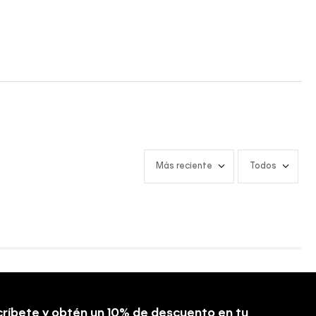
Más reciente
Todos
ríbete y obtén un 10% de descuento en tu