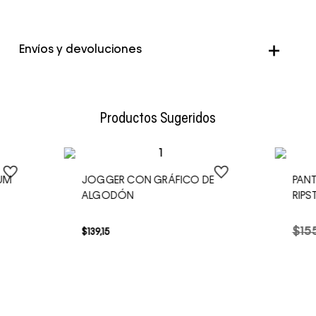
Color
Negro
Envíos y devoluciones
Envío Normal: Hasta 3 días hábiles.
Productos Sugeridos
IUM
JOGGER CON GRÁFICO DE
PAN
ALGODÓN
RIPS
$
15
$
139
,
15