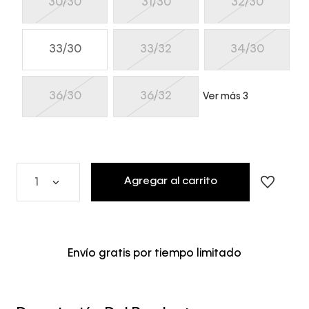
30/30
31/30
32/30
33/30
33/32
34/30
36/30
36/32
Ver más 3
Agregar al carrito
1
Envío gratis por tiempo limitado