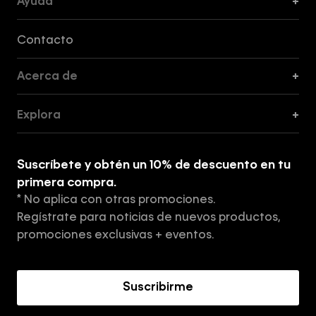
Ayuda
+
Formas de Pago, Envío y Servicio al Cliente
Contacto
Acerca de
+
Guía de Cortes
Explora
+
Guía de ropa interior de mujer
Explora
Guía de ropa interior de hombre
Suscríbete y obtén un 10% de descuento en tu
Tiendas
primera compra.
* No aplica con otras promociones.
Aviso de privacidad
Regístrate para noticias de nuevos productos,
Términos y Condiciones
promociones exclusivas + eventos.
Acerca de Calvin Klein
Suscribirme