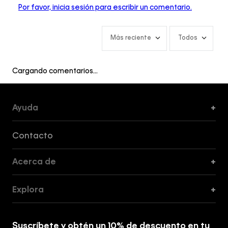
Por favor, inicia sesión para escribir un comentario.
Más reciente
Todos
Cargando comentarios…
Ayuda
+
Formas de Pago, Envío y Servicio al Cliente
Contacto
Acerca de
+
Guía de Cortes
Explora
+
Guía de ropa interior de mujer
Explora
Guía de ropa interior de hombre
Suscríbete y obtén un 10% de descuento en tu