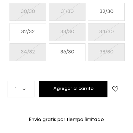
30/30
31/30
32/30
32/32
33/30
34/30
34/32
36/30
38/30
Agregar al carrito
1
Envío gratis por tiempo limitado