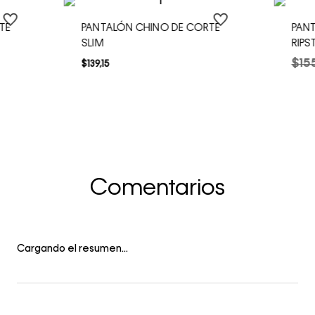
TE
PANTALÓN CHINO DE CORTE
PAN
SLIM
RIPS
$
15
$
139
,
15
Comentarios
Cargando el resumen…