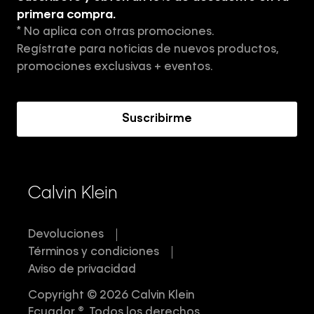
Tiendas
primera compra.
* No aplica con otras promociones.
Aviso de privacidad
Regístrate para noticias de nuevos productos,
Términos y Condiciones
promociones exclusivas + eventos.
Acerca de Calvin Klein
Suscribirme
Calvin Klein
Devoluciones
Términos y condiciones
Aviso de privacidad
Copyright © 2026 Calvin Klein
Ecuador ®. Todos los derechos