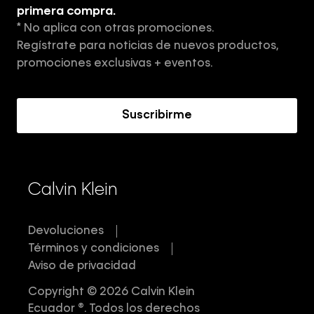
Tiendas
primera compra.
* No aplica con otras promociones.
Aviso de privacidad
Regístrate para noticias de nuevos productos,
Términos y Condiciones
promociones exclusivas + eventos.
Acerca de Calvin Klein
Suscribirme
Calvin Klein
Devoluciones
Términos y condiciones
Aviso de privacidad
Copyright © 2026 Calvin Klein
Ecuador ®. Todos los derechos