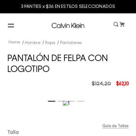
3 PANTIES x $36 EN ESTILOS SELECCIONADOS
Hombre
Ropa
Pantalones
PANTALÓN DE FELPA CON
LOGOTIPO
$
124
,
20
$
62
,
10
Guía de Tallas
Talla