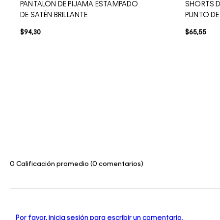
PANTALÓN DE PIJAMA ESTAMPADO
SHORTS D
DE SATÉN BRILLANTE
PUNTO D
$
94
,
30
$
65
,
55
0 Calificación promedio
(0 comentarios)
Por favor, inicia sesión para escribir un comentario.