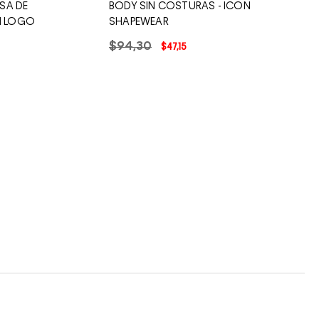
SA DE
BODY SIN COSTURAS - ICON
N LOGO
SHAPEWEAR
$
94
,
30
$
47
,
15