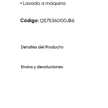
• Lavado a máquina
Código:
QS7536000JB6
Detalles del Producto
Color
Negro
Envíos y devoluciones
Envío Normal: Hasta 3 días hábiles.