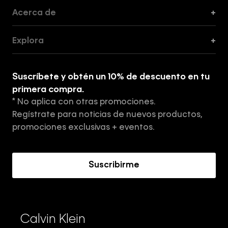
Acerca de
+
Guía de Cortes
Explora
+
Guía de ropa interior de mujer
Explora
Guía de ropa interior de hombre
Suscríbete y obtén un 10% de descuento en tu
Tiendas
primera compra.
* No aplica con otras promociones.
Aviso de privacidad
Regístrate para noticias de nuevos productos,
Términos y Condiciones
promociones exclusivas + eventos.
Acerca de Calvin Klein
Suscribirme
Calvin Klein