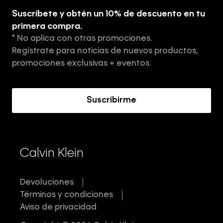
Guía de ropa interior de hombre
Suscríbete y obtén un 10% de descuento en tu
Tiendas
primera compra.
* No aplica con otras promociones.
Aviso de privacidad
Regístrate para noticias de nuevos productos,
Términos y Condiciones
promociones exclusivas + eventos.
Acerca de Calvin Klein
Suscribirme
Calvin Klein
Devoluciones
Términos y condiciones
Aviso de privacidad