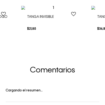
LOGO
TANGA INVISIBLE
TAN
$
21
,
85
$
36
,
Comentarios
Cargando el resumen…