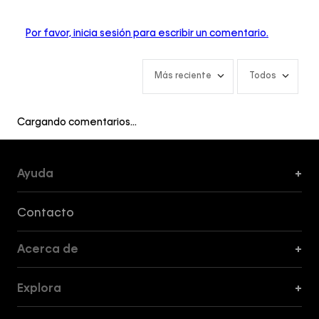
Por favor, inicia sesión para escribir un comentario.
Más reciente
Todos
Cargando comentarios…
Ayuda
+
Formas de Pago, Envío y Servicio al Cliente
Contacto
Acerca de
+
Guía de Cortes
Explora
+
Guía de ropa interior de mujer
Explora