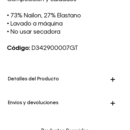
• 73% Nailon, 27% Elastano
• Lavado a máquina
• No usar secadora
Código:
D342900007GT
Detalles del Producto
Color
Azul
Envíos y devoluciones
Envío Normal: Hasta 3 días hábiles.