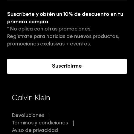
Explora
Guía de ropa interior de hombre
Suscríbete y obtén un 10% de descuento en tu
Tiendas
primera compra.
* No aplica con otras promociones.
Aviso de privacidad
Regístrate para noticias de nuevos productos,
Términos y Condiciones
promociones exclusivas + eventos.
Acerca de Calvin Klein
Suscribirme
Calvin Klein
Devoluciones
Términos y condiciones
Aviso de privacidad