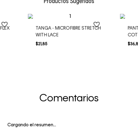
Productos Sugeridos
FLEX
TANGA - MICROFIBRE STRETCH
PANT
WITH LACE
COT
$
21
,
85
$
36
,
Comentarios
Cargando el resumen…