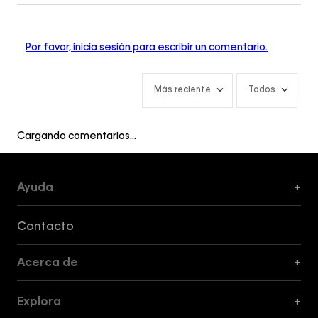
Por favor, inicia sesión para escribir un comentario.
Más reciente
Todos
Cargando comentarios…
Ayuda
+
Formas de Pago, Envío y Servicio al Cliente
Contacto
Acerca de
+
Guía de Cortes
Explora
+
Guía de ropa interior de mujer