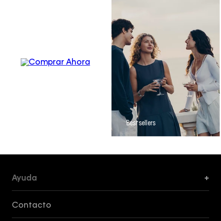
Men´s
Apparel
Bestsellers
Ayuda
+
Formas de Pago, Envío y Servicio al Cliente
Contacto