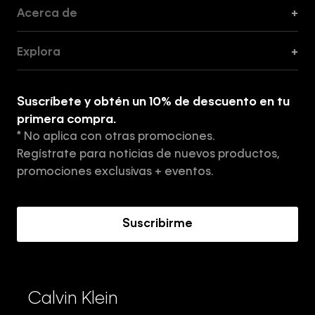
Acerca de
+
Guía de Cortes
Explora
+
Guía de ropa interior de mujer
Explora
Guía de ropa interior de hombre
Suscríbete y obtén un 10% de descuento en tu
Tiendas
primera compra.
* No aplica con otras promociones.
Aviso de privacidad
Regístrate para noticias de nuevos productos,
Términos y Condiciones
promociones exclusivas + eventos.
Acerca de Calvin Klein
Suscribirme
Calvin Klein