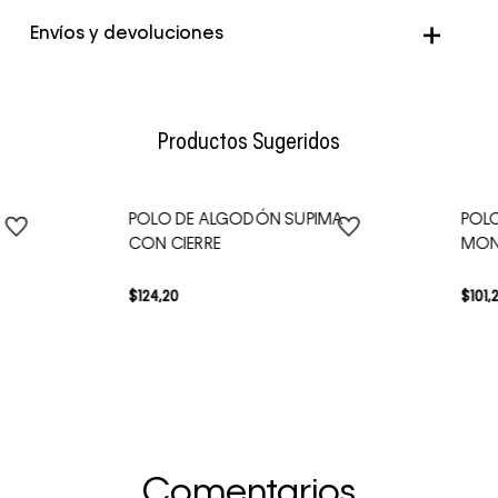
Genero
Hombre
Envíos y devoluciones
Color
Rosado
Envío Normal: Hasta 3 días hábiles.
Productos Sugeridos
POLO DE ALGODÓN SUPIMA
POLO
CON CIERRE
MO
$
124
,
20
$
101
,
Comentarios