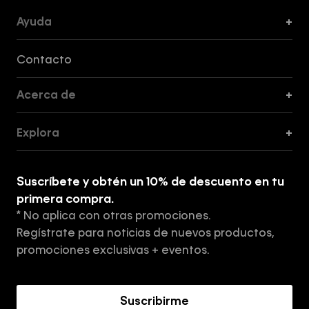
Ayuda
+
Formas de Pago, Envío y Servicio al Cliente
Contacto
Acerca de
+
Guía de Cortes
Explora
+
Guía de ropa interior de mujer
Explora
Guía de ropa interior de hombre
Suscríbete y obtén un 10% de descuento en tu
Tiendas
primera compra.
* No aplica con otras promociones.
Aviso de privacidad
Regístrate para noticias de nuevos productos,
Términos y Condiciones
promociones exclusivas + eventos.
Acerca de Calvin Klein
Suscribirme