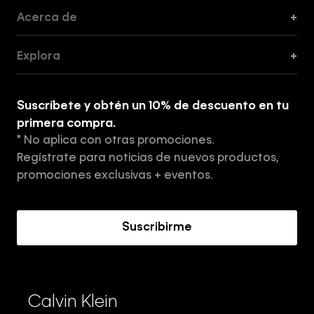
Acerca de
+
Guía de Cortes
Explora
+
Guía de ropa interior de mujer
Explora
Guía de ropa interior de hombre
Suscríbete y obtén un 10% de descuento en tu
Tiendas
primera compra.
* No aplica con otras promociones.
Aviso de privacidad
Regístrate para noticias de nuevos productos,
Términos y Condiciones
promociones exclusivas + eventos.
Acerca de Calvin Klein
Suscribirme
Calvin Klein