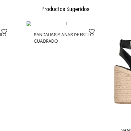
Productos Sugeridos
ILO
SANDALIAS PLANAS DE ESTILO
CUADRADO
SAND