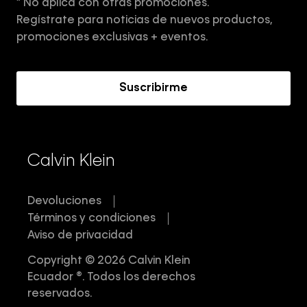
* No aplica con otras promociones.
Aviso de privacidad
Regístrate para noticias de nuevos productos,
Términos y Condiciones
promociones exclusivas + eventos.
Acerca de Calvin Klein
Suscribirme
Calvin Klein
Devoluciones
Términos y condiciones
Aviso de privacidad
Copyright © 2026 Calvin Klein
Ecuador ®. Todos los derechos
reservados.