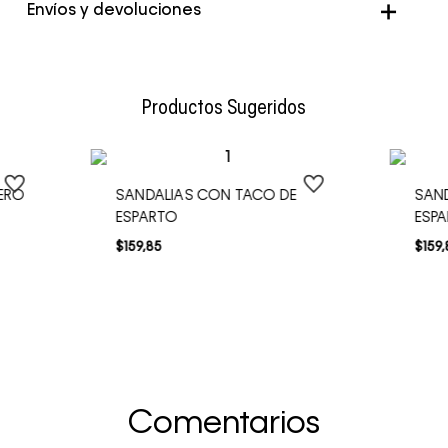
Envíos y devoluciones
Envío Normal: Hasta 3 días hábiles.
Productos Sugeridos
UERO
SANDALIAS CON TACO DE
SAN
ESPARTO
ESP
$
159
,
85
$
159
,
Comentarios