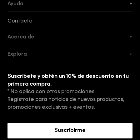
Ayuda
+
Formas de Pago, Envío y Servicio al Cliente
Contacto
Acerca de
+
Guía de Cortes
Explora
+
Guía de ropa interior de mujer
Explora
Guía de ropa interior de hombre
Suscríbete y obtén un 10% de descuento en tu
Tiendas
primera compra.
* No aplica con otras promociones.
Aviso de privacidad
Regístrate para noticias de nuevos productos,
Términos y Condiciones
promociones exclusivas + eventos.
Acerca de Calvin Klein
Suscribirme