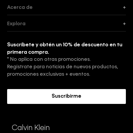
Acerca de
+
Guía de Cortes
Explora
+
Guía de ropa interior de mujer
Explora
Guía de ropa interior de hombre
Suscríbete y obtén un 10% de descuento en tu
Tiendas
primera compra.
* No aplica con otras promociones.
Aviso de privacidad
Regístrate para noticias de nuevos productos,
Términos y Condiciones
promociones exclusivas + eventos.
Acerca de Calvin Klein
Suscribirme
Calvin Klein