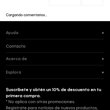
Cargando comentarios…
Ayuda
+
Formas de Pago, Envío y Servicio al Cliente
Contacto
Acerca de
+
Guía de Cortes
Explora
+
Guía de ropa interior de mujer
Explora
Guía de ropa interior de hombre
Suscríbete y obtén un 10% de descuento en tu
Tiendas
primera compra.
* No aplica con otras promociones.
Aviso de privacidad
Regístrate para noticias de nuevos productos,