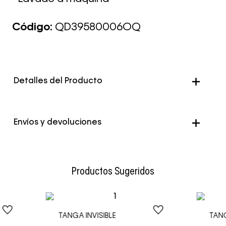
Código:
QD39580006OQ
Detalles del Producto
Color
Rojo
Envíos y devoluciones
Envío Normal: Hasta 3 días hábiles.
Productos Sugeridos
TANGA INVISIBLE
TAN