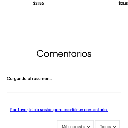
$
21
,
85
$
21
,
8
Comentarios
Cargando el resumen…
Por favor, inicia sesión para escribir un comentario.
Más reciente
Todos