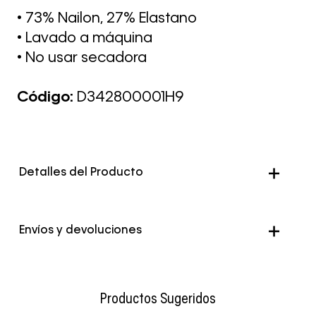
• 73% Nailon, 27% Elastano
• Lavado a máquina
• No usar secadora
Código:
D342800001H9
Detalles del Producto
Color
Turquesa
Envíos y devoluciones
Envío Normal: Hasta 3 días hábiles.
Productos Sugeridos