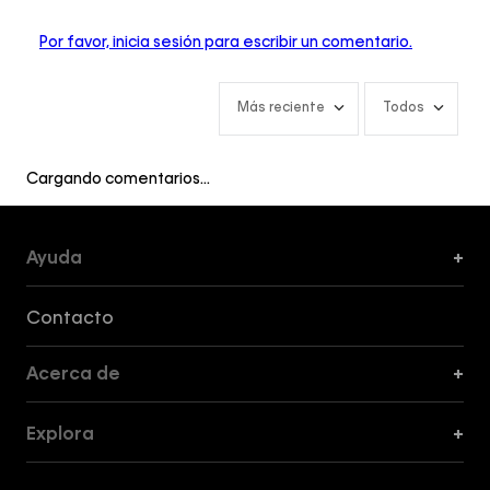
Por favor, inicia sesión para escribir un comentario.
Más reciente
Todos
Cargando comentarios…
Ayuda
+
Formas de Pago, Envío y Servicio al Cliente
Contacto
Acerca de
+
Guía de Cortes
Explora
+
Guía de ropa interior de mujer
Explora