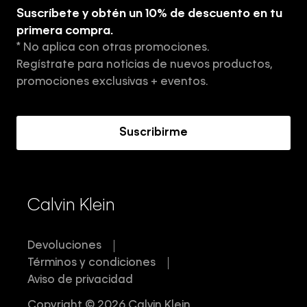
Guía de ropa interior de hombre
Suscríbete y obtén un 10% de descuento en tu
Tiendas
primera compra.
* No aplica con otras promociones.
Aviso de privacidad
Regístrate para noticias de nuevos productos,
Términos y Condiciones
promociones exclusivas + eventos.
Acerca de Calvin Klein
Suscribirme
Calvin Klein
Devoluciones
Términos y condiciones
Aviso de privacidad
Copyright © 2026 Calvin Klein