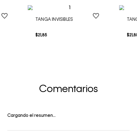
TANGA INVISIBLES
TAN
$
21
,
85
$
21
,
8
Comentarios
Cargando el resumen…