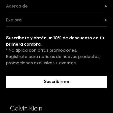
Acerca de
+
Guía de Cortes
Explora
+
Guía de ropa interior de mujer
Explora
Guía de ropa interior de hombre
Suscríbete y obtén un 10% de descuento en tu
Tiendas
primera compra.
* No aplica con otras promociones.
Aviso de privacidad
Regístrate para noticias de nuevos productos,
Términos y Condiciones
promociones exclusivas + eventos.
Acerca de Calvin Klein
Suscribirme
Calvin Klein