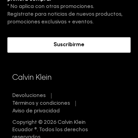
* No aplica con otras promociones.
Aviso de privacidad
Regístrate para noticias de nuevos productos,
Términos y Condiciones
promociones exclusivas + eventos.
Acerca de Calvin Klein
Suscribirme
Calvin Klein
Devoluciones
Términos y condiciones
Aviso de privacidad
Copyright © 2026 Calvin Klein
Ecuador ®. Todos los derechos
reservados.