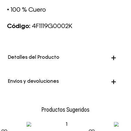
• 100 % Cuero
Código:
4F1119G0002K
Detalles del Producto
Color
Multicolor
Envíos y devoluciones
Envío Normal: Hasta 3 días hábiles.
Productos Sugeridos