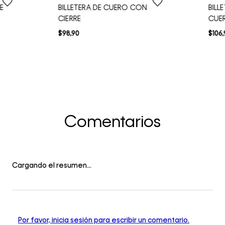
E
BILLETERA DE CUERO CON
BILL
CIERRE
CUE
$
98
,
90
$
106
,
Comentarios
Cargando el resumen…
Por favor, inicia sesión para escribir un comentario.