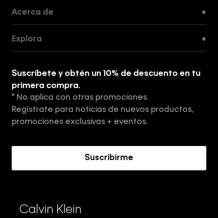
Acerca de
+
Guía de Cortes
Explora
+
Guía de ropa interior de mujer
Explora
Guía de ropa interior de hombre
Suscríbete y obtén un 10% de descuento en tu
Tiendas
primera compra.
* No aplica con otras promociones.
Aviso de privacidad
Regístrate para noticias de nuevos productos,
Términos y Condiciones
promociones exclusivas + eventos.
Acerca de Calvin Klein
Suscribirme
Calvin Klein