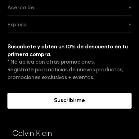
Acerca de
+
Guía de Cortes
Explora
+
Guía de ropa interior de mujer
Explora
Guía de ropa interior de hombre
Suscríbete y obtén un 10% de descuento en tu
Tiendas
primera compra.
* No aplica con otras promociones.
Aviso de privacidad
Regístrate para noticias de nuevos productos,
Términos y Condiciones
promociones exclusivas + eventos.
Acerca de Calvin Klein
Suscribirme
Calvin Klein