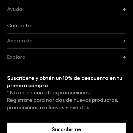
Ayuda
+
Formas de Pago, Envío y Servicio al Cliente
Contacto
Acerca de
+
Guía de Cortes
Explora
+
Guía de ropa interior de mujer
Explora
Guía de ropa interior de hombre
Suscríbete y obtén un 10% de descuento en tu
Tiendas
primera compra.
* No aplica con otras promociones.
Aviso de privacidad
Regístrate para noticias de nuevos productos,
Términos y Condiciones
promociones exclusivas + eventos.
Acerca de Calvin Klein
Suscribirme