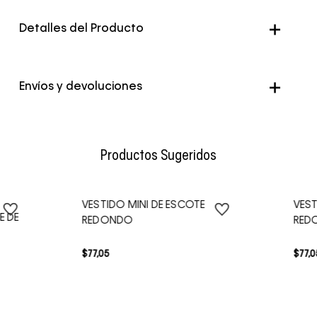
Detalles del Producto
Genero
Mujer
Envíos y devoluciones
Color
Negro
Envío Normal: Hasta 3 días hábiles.
Productos Sugeridos
VESTIDO MINI DE ESCOTE
VEST
E DE
REDONDO
RED
$
77
,
05
$
77
,
0