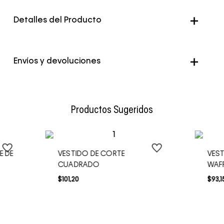
Detalles del Producto
Genero
Mujer
Envíos y devoluciones
Color
Cafe
Envío Normal: Hasta 3 días hábiles.
Productos Sugeridos
E DE
VESTIDO DE CORTE
VEST
CUADRADO
WAF
$
101
,
20
$
93
,
1