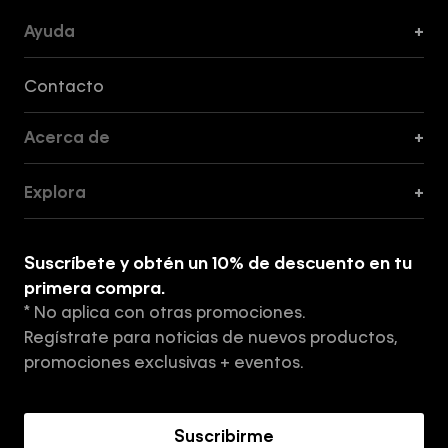
Ayuda
+
Formas de Pago, Envío y Servicio al Cliente
Contacto
Acerca de
+
Guía de Cortes
Explora
+
Guía de ropa interior de mujer
Explora
Guía de ropa interior de hombre
Suscríbete y obtén un 10% de descuento en tu
Tiendas
primera compra.
* No aplica con otras promociones.
Aviso de privacidad
Regístrate para noticias de nuevos productos,
Términos y Condiciones
promociones exclusivas + eventos.
Acerca de Calvin Klein
Suscribirme