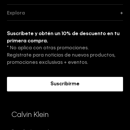
Guía de Cortes
Explora
+
Guía de ropa interior de mujer
Explora
Guía de ropa interior de hombre
Suscríbete y obtén un 10% de descuento en tu
Tiendas
primera compra.
* No aplica con otras promociones.
Aviso de privacidad
Regístrate para noticias de nuevos productos,
Términos y Condiciones
promociones exclusivas + eventos.
Acerca de Calvin Klein
Suscribirme
Calvin Klein