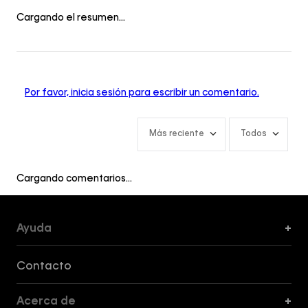
Cargando el resumen…
Por favor, inicia sesión para escribir un comentario.
Más reciente
Todos
Cargando comentarios…
Ayuda
+
Formas de Pago, Envío y Servicio al Cliente
Contacto
Acerca de
+