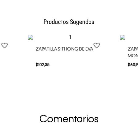
Envío Normal: Hasta 3 días hábiles.
Productos Sugeridos
ZAPATILLAS THONG DE EVA
ZAPA
MO
$
102
,
35
$
60
,
9
Comentarios