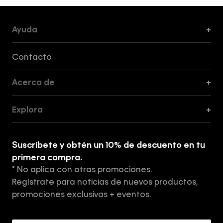
Ayuda
+
Formas de Pago, Envío y Servicio al Cliente
Contacto
Acerca de
+
Guía de Cortes
Explora
+
Guía de ropa interior de mujer
Explora
Guía de ropa interior de hombre
Suscríbete y obtén un 10% de descuento en tu
Tiendas
primera compra.
* No aplica con otras promociones.
Aviso de privacidad
Regístrate para noticias de nuevos productos,
Términos y Condiciones
promociones exclusivas + eventos.
Acerca de Calvin Klein