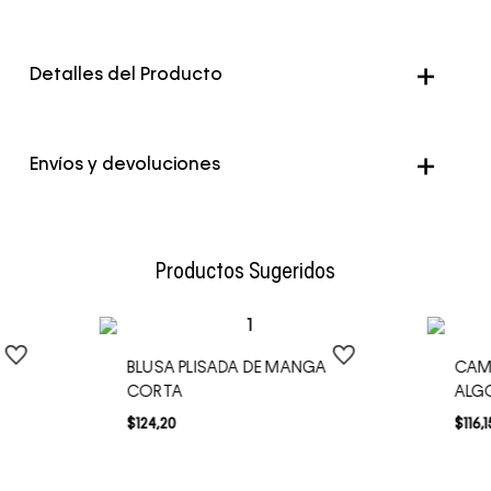
Detalles del Producto
Color
Negro
Envíos y devoluciones
Envío Normal: Hasta 3 días hábiles.
Productos Sugeridos
BLUSA PLISADA DE MANGA
CAMI
CORTA
ALG
$
124
,
20
$
116
,
1