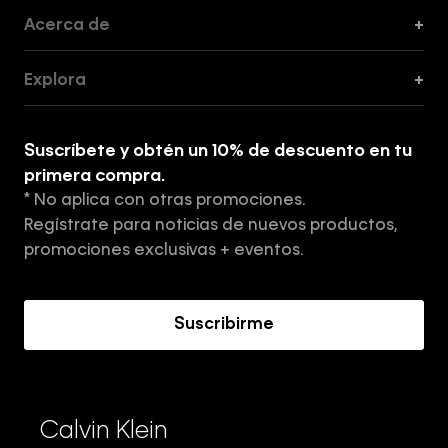
Acerca de
+
Guía de Cortes
Explora
+
Guía de ropa interior de mujer
Explora
Guía de ropa interior de hombre
Suscríbete y obtén un 10% de descuento en tu
Tiendas
primera compra.
* No aplica con otras promociones.
Aviso de privacidad
Regístrate para noticias de nuevos productos,
Términos y Condiciones
promociones exclusivas + eventos.
Acerca de Calvin Klein
Suscribirme
Calvin Klein