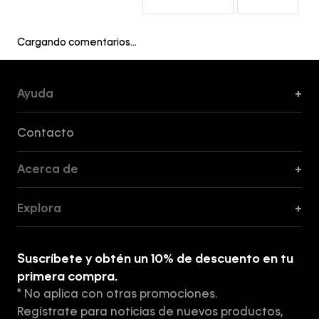
Cargando comentarios…
Ayuda
+
Formas de Pago, Envío y Servicio al Cliente
Contacto
Acerca de
+
Guía de Cortes
Explora
+
Guía de ropa interior de mujer
Explora
Guía de ropa interior de hombre
Suscríbete y obtén un 10% de descuento en tu
Tiendas
primera compra.
* No aplica con otras promociones.
Aviso de privacidad
Regístrate para noticias de nuevos productos,