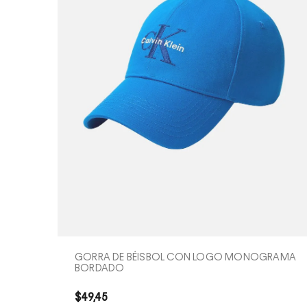
cc
e
s
or
io
s
G
or
ra
s
COMPRA RÁPIDA
GORRA DE BÉISBOL CON LOGO MONOGRAMA
BORDADO
$21,00
–
$64,00
$
49
,
45