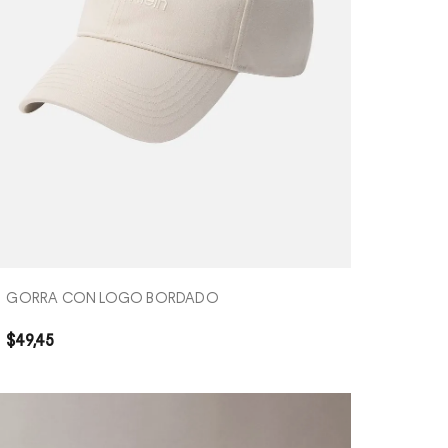
COMPRA RÁPIDA
GORRA CON LOGO BORDADO
$
49
,
45