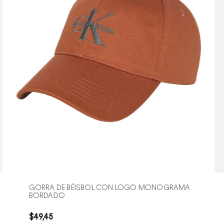
COMPRA RÁPIDA
GORRA DE BÉISBOL CON LOGO MONOGRAMA
BORDADO
$
49
,
45