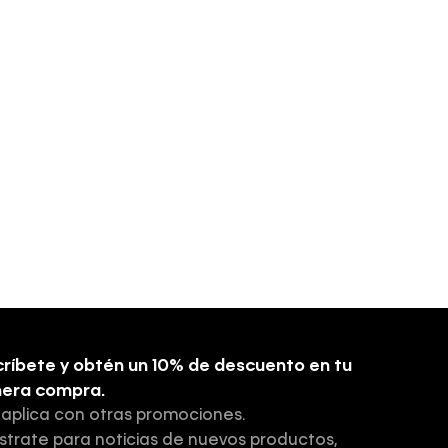
ríbete y obtén un 10% de descuento en tu
mera compra.
 aplica con otras promociones.
strate para noticias de nuevos productos,