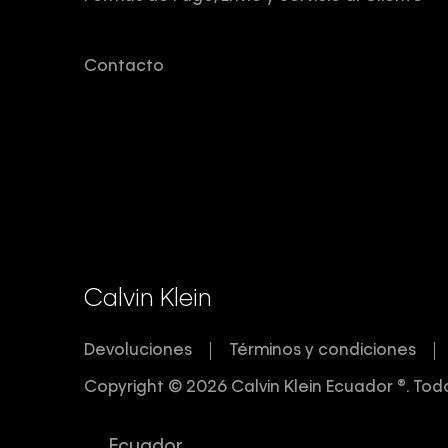
r
a
s
Contacto
G
o
r
r
a
s
B
o
l
s
o
Calvin Klein
s
R
Devoluciones
Términos y condiciones
e
l
Copyright © 2026 Calvin Klein Ecuador ®. Tod
o
j
e
Ecuador