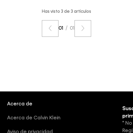
Has visto
3
de
3
artículos
01
/
01
Acerca de
Susc
pri
Acerca de Calvin Klein
* No
Regí
Aviso de privacidad