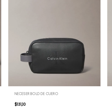
COMPRA RÁPIDA
NECESER BOLD DE CUERO
$
131
,
10