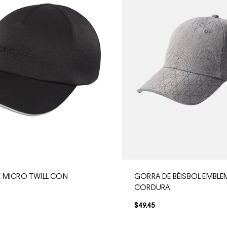
 MICRO TWILL CON
GORRA DE BÉISBOL EMBLE
CORDURA
$
49
,
45