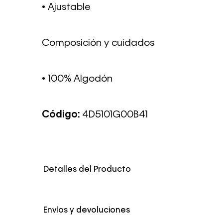
• Ajustable
Composición y cuidados
• 100% Algodón
Código:
4D5101G00B41
Detalles del Producto
Color
Azul
Envíos y devoluciones