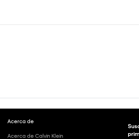
Acerca de
Susc
pri
Acerca de Calvin Klein