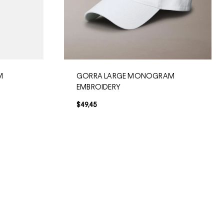
M
GORRA LARGE MONOGRAM
EMBROIDERY
$
49
,
45