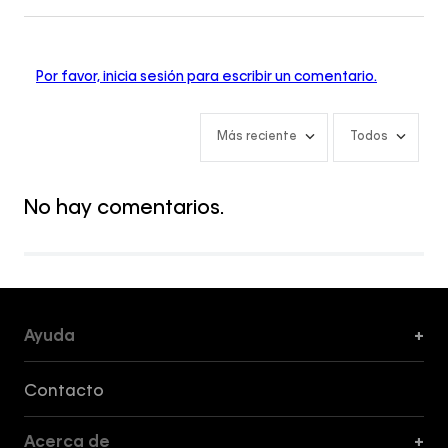
Por favor, inicia sesión para escribir un comentario.
Más reciente
Todos
No hay comentarios.
Ayuda
+
Formas de Pago, Envío y Servicio al Cliente
Contacto
Acerca de
+