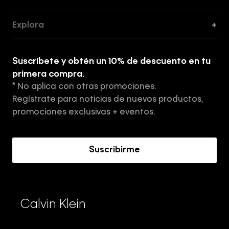
Guía de Cortes
Explora
+
Guía de ropa interior de mujer
Explora
Guía de ropa interior de hombre
Suscríbete y obtén un 10% de descuento en tu
Tiendas
primera compra.
* No aplica con otras promociones.
Aviso de privacidad
Regístrate para noticias de nuevos productos,
Términos y Condiciones
promociones exclusivas + eventos.
Acerca de Calvin Klein
Suscribirme
Calvin Klein