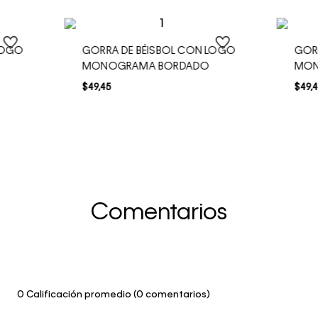
LOGO
GORRA DE BÉISBOL CON LOGO
GOR
MONOGRAMA BORDADO
MO
$
49
,
45
$
49
,
4
Comentarios
0 Calificación promedio
(0 comentarios)