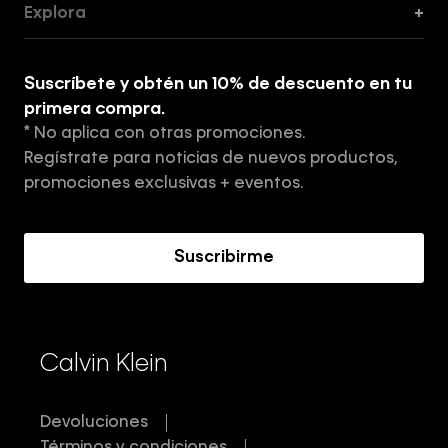
Explora
+
Guía de ropa interior de mujer
Explora
Guía de ropa interior de hombre
Suscríbete y obtén un 10% de descuento en tu
Tiendas
primera compra.
* No aplica con otras promociones.
Aviso de privacidad
Regístrate para noticias de nuevos productos,
Términos y Condiciones
promociones exclusivas + eventos.
Acerca de Calvin Klein
Suscribirme
Calvin Klein
Devoluciones