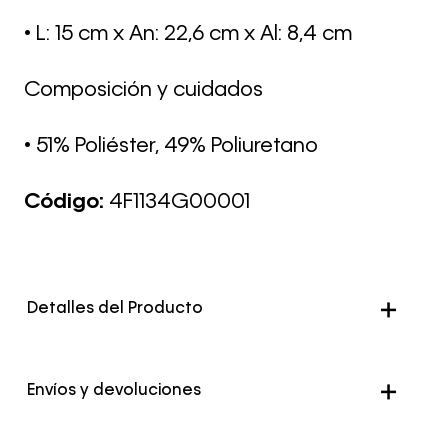
• L: 15 cm x An: 22,6 cm x Al: 8,4 cm
Composición y cuidados
• 51% Poliéster, 49% Poliuretano
Código:
4F1134G00001
Detalles del Producto
Color
Negro
Envíos y devoluciones