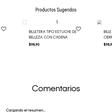
Envío Normal: Hasta 3 días hábiles.
Productos Sugeridos
BILLETERA TIPO ESTUCHE DE
BILL
BELLEZA CON CADENA
CIER
$
98
,
90
$
98
,
Comentarios
Cargando el resumen…