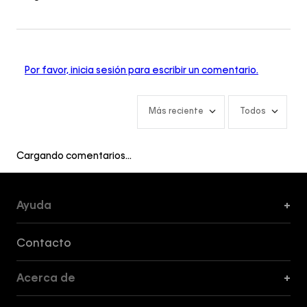
Por favor, inicia sesión para escribir un comentario.
Más reciente
Todos
Cargando comentarios…
Ayuda
+
Formas de Pago, Envío y Servicio al Cliente
Contacto
Acerca de
+
Guía de Cortes