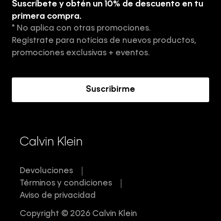
Suscríbete y obtén un 10% de descuento en tu
Tiendas
primera compra.
* No aplica con otras promociones.
Aviso de privacidad
Regístrate para noticias de nuevos productos,
Términos y Condiciones
promociones exclusivas + eventos.
Acerca de Calvin Klein
Suscribirme
Calvin Klein
Devoluciones
Términos y condiciones
Aviso de privacidad
Copyright © 2026 Calvin Klein