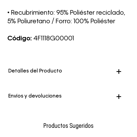
• Recubrimiento: 95% Poliéster reciclado,
5% Poliuretano / Forro: 100% Poliéster
Código:
4F1118G00001
Detalles del Producto
Color
Negro
Envíos y devoluciones
Envío Normal: Hasta 3 días hábiles.
Productos Sugeridos