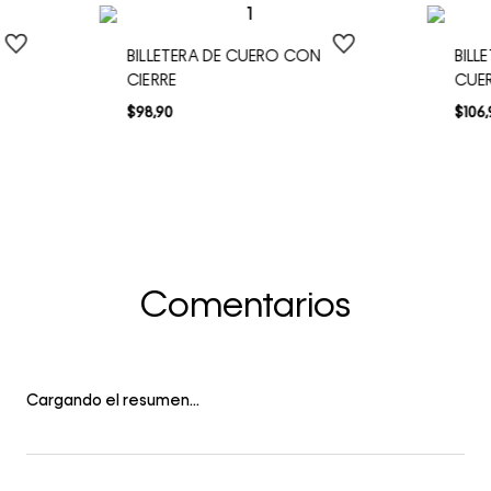
BILLETERA DE CUERO CON
BILL
CIERRE
CUE
$
98
,
90
$
106
,
Comentarios
Cargando el resumen…