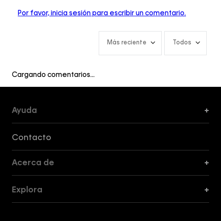
Por favor, inicia sesión para escribir un comentario.
Más reciente
Todos
Cargando comentarios…
Ayuda
+
Formas de Pago, Envío y Servicio al Cliente
Contacto
Acerca de
+
Guía de Cortes
Explora
+
Guía de ropa interior de mujer
Explora
Guía de ropa interior de hombre