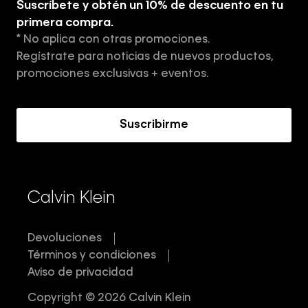
Suscríbete y obtén un 10% de descuento en tu
Tiendas
primera compra.
* No aplica con otras promociones.
Aviso de privacidad
Regístrate para noticias de nuevos productos,
Términos y Condiciones
promociones exclusivas + eventos.
Acerca de Calvin Klein
Suscribirme
Calvin Klein
Devoluciones
Términos y condiciones
Aviso de privacidad
Copyright © 2026 Calvin Klein