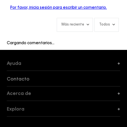
Por favor, inicia sesión para escribir un comentario.
Más reciente
Todos
Cargando comentarios…
Ayuda
+
Formas de Pago, Envío y Servicio al Cliente
Contacto
Acerca de
+
Guía de Cortes
Explora
+
Guía de ropa interior de mujer
Explora
Guía de ropa interior de hombre