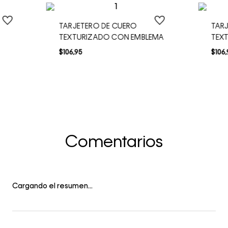
TARJETERO DE CUERO
TAR
TEXTURIZADO CON EMBLEMA
TEX
$
106
,
95
$
106
,
Comentarios
Cargando el resumen…