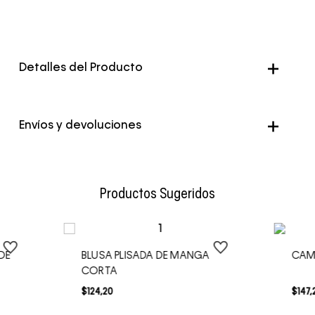
Detalles del Producto
Envíos y devoluciones
Envío Normal: Hasta 3 días hábiles.
Productos Sugeridos
DE
BLUSA PLISADA DE MANGA
CAM
CORTA
$
124
,
20
$
147
,