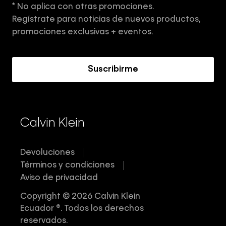
* No aplica con otras promociones.
Aviso de privacidad
Regístrate para noticias de nuevos productos,
Términos y Condiciones
promociones exclusivas + eventos.
Acerca de Calvin Klein
Suscribirme
Calvin Klein
Devoluciones
Términos y condiciones
Aviso de privacidad
Copyright © 2026 Calvin Klein
Ecuador ®. Todos los derechos
reservados.