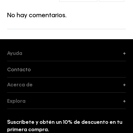
No hay comentarios.
Ayuda
+
Formas de Pago, Envío y Servicio al Cliente
Contacto
Acerca de
+
Guía de Cortes
Explora
+
Guía de ropa interior de mujer
Explora
Guía de ropa interior de hombre
Suscríbete y obtén un 10% de descuento en tu
Tiendas
primera compra.