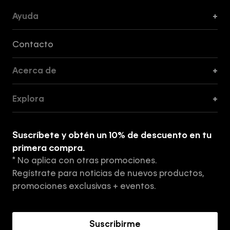
Ayuda
+
Formas de Pago, Envío y Servicio al Cliente
Contacto
Acerca de
+
Guía de Cortes
Explora
+
Guía de ropa interior de mujer
Explora
Guía de ropa interior de hombre
Suscríbete y obtén un 10% de descuento en tu
Tiendas
primera compra.
* No aplica con otras promociones.
Aviso de privacidad
Regístrate para noticias de nuevos productos,
Términos y Condiciones
promociones exclusivas + eventos.
Acerca de Calvin Klein
Suscribirme