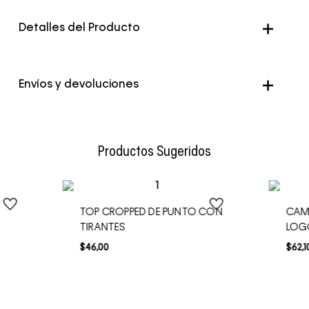
Detalles del Producto
Envíos y devoluciones
Envío Normal: Hasta 3 días hábiles.
Productos Sugeridos
TOP CROPPED DE PUNTO CON
CAM
TIRANTES
LOG
$
46
,
00
$
62
,
1