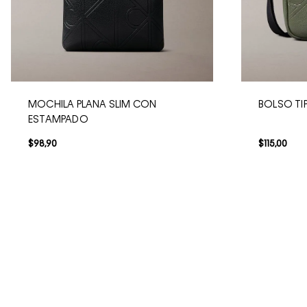
BOLSO REPORTER SLIM
$
81
,
65