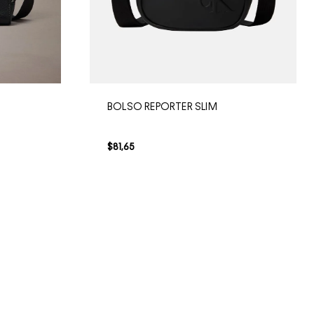
TER SLIM
BOLSO REPORTER RAISED
$
115
,
00