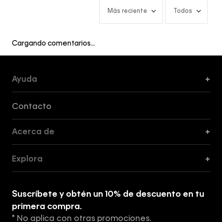
Más reciente
Todos
Cargando comentarios…
Ayuda
+
Formas de Pago, Envío y Servicio al Cliente
Contacto
Acerca de
+
Guía de Cortes
Explora
+
Guía de ropa interior de mujer
Explora
Guía de ropa interior de hombre
Suscríbete y obtén un 10% de descuento en tu
Tiendas
primera compra.
* No aplica con otras promociones.