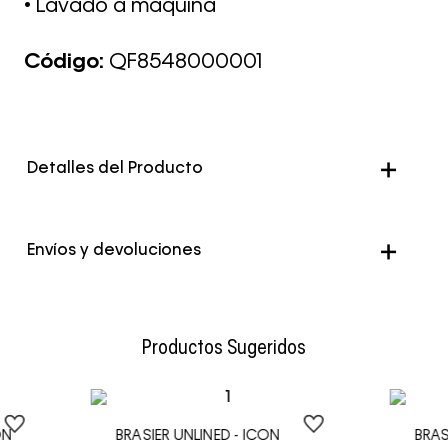
• Lavado a máquina
Código:
QF8548000001
Detalles del Producto
Color
Negro
Envíos y devoluciones
Envío Normal: Hasta 3 días hábiles.
Productos Sugeridos
ON
BRASIER UNLINED - ICON
BRAS