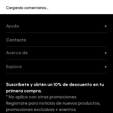
Cargando comentarios…
Ayuda
+
Formas de Pago, Envío y Servicio al Cliente
Contacto
Acerca de
+
Guía de Cortes
Explora
+
Guía de ropa interior de mujer
Explora
Guía de ropa interior de hombre
Suscríbete y obtén un 10% de descuento en tu
Tiendas
primera compra.
* No aplica con otras promociones.
Aviso de privacidad
Regístrate para noticias de nuevos productos,
Términos y Condiciones
promociones exclusivas + eventos.