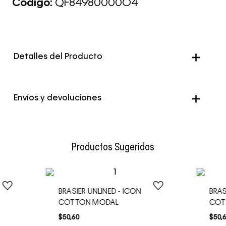
Código:
QF84980000O4
Detalles del Producto
Color
Negro
Envíos y devoluciones
Envío Normal: Hasta 3 días hábiles.
Productos Sugeridos
N
BRASIER UNLINED - ICON
BRAS
COTTON MODAL
COT
$
50
,
60
$
50
,