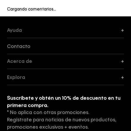
Cargando comentarios…
Ayuda
+
Formas de Pago, Envío y Servicio al Cliente
Contacto
Acerca de
+
Guía de Cortes
Explora
+
Guía de ropa interior de mujer
Explora
Guía de ropa interior de hombre
Suscríbete y obtén un 10% de descuento en tu
Tiendas
primera compra.
* No aplica con otras promociones.
Aviso de privacidad
Regístrate para noticias de nuevos productos,
Términos y Condiciones
promociones exclusivas + eventos.