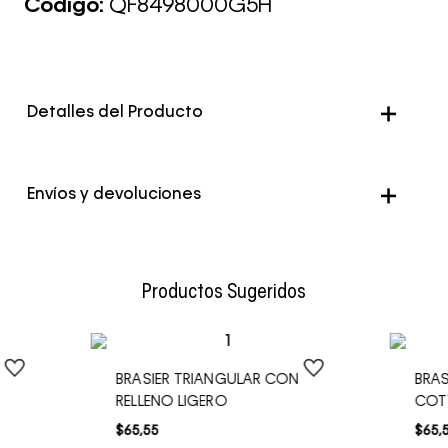
Código:
QF8498000G5H
Detalles del Producto
Envíos y devoluciones
Envío Normal: Hasta 3 días hábiles.
Productos Sugeridos
N
BRASIER TRIANGULAR CON
BRAS
RELLENO LIGERO
COT
$
65
,
55
$
65
,