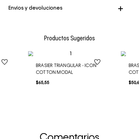
Envíos y devoluciones
Envío Normal: Hasta 3 días hábiles.
Productos Sugeridos
N
BRASIER TRIANGULAR - ICON
BRAS
COTTON MODAL
COT
$
65
,
55
$
50
,
Comentarios