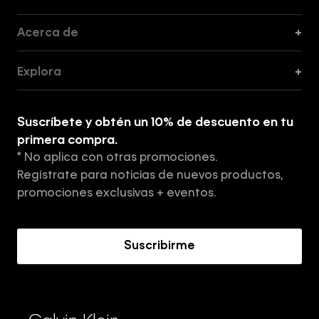
Acerca de
+
Guía de Cortes
Explora
+
Guía de ropa interior de mujer
Explora
Guía de ropa interior de hombre
Suscríbete y obtén un 10% de descuento en tu
Tiendas
primera compra.
* No aplica con otras promociones.
Aviso de privacidad
Regístrate para noticias de nuevos productos,
Términos y Condiciones
promociones exclusivas + eventos.
Acerca de Calvin Klein
Suscribirme