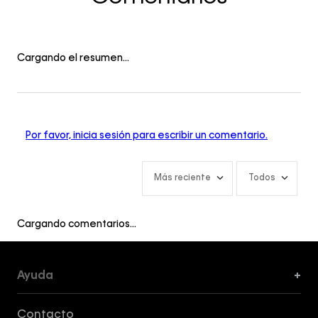
Cargando el resumen…
Por favor, inicia sesión para escribir un comentario.
Más reciente
Todos
Cargando comentarios…
Ayuda
+
Formas de Pago, Envío y Servicio al Cliente
Contacto