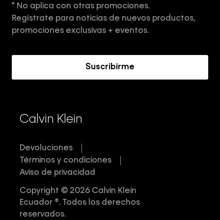
* No aplica con otras promociones.
Aviso de privacidad
Regístrate para noticias de nuevos productos,
Términos y Condiciones
promociones exclusivas + eventos.
Acerca de Calvin Klein
Suscribirme
Calvin Klein
Devoluciones
Términos y condiciones
Aviso de privacidad
Copyright © 2026 Calvin Klein
Ecuador ®. Todos los derechos
reservados.