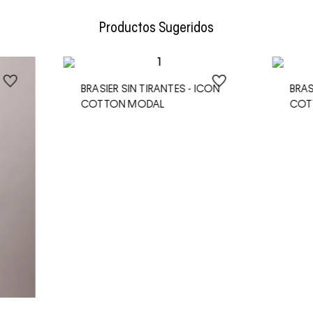
Envío Normal: Hasta 3 días hábiles.
Productos Sugeridos
BRASIER SIN TIRANTES - ICON
BRAS
COTTON MODAL
COT