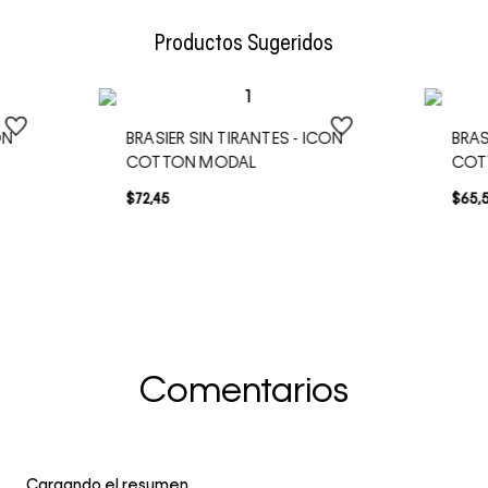
Envío Normal: Hasta 3 días hábiles.
Productos Sugeridos
ON
BRASIER SIN TIRANTES - ICON
BRAS
COTTON MODAL
COT
$
72
,
45
$
65
,
Comentarios
Cargando el resumen…