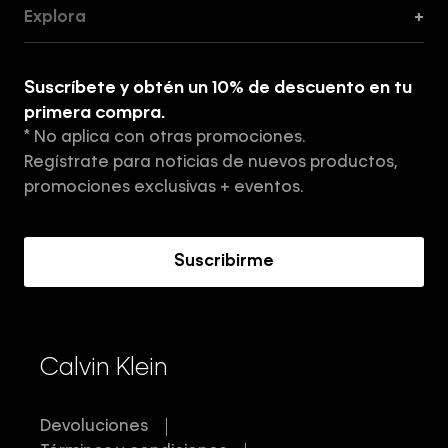
Guía de Cortes
Explora
+
Guía de ropa interior de mujer
Explora
Guía de ropa interior de hombre
Suscríbete y obtén un 10% de descuento en tu
Tiendas
primera compra.
* No aplica con otras promociones.
Aviso de privacidad
Regístrate para noticias de nuevos productos,
Términos y Condiciones
promociones exclusivas + eventos.
Acerca de Calvin Klein
Suscribirme
Calvin Klein
Devoluciones