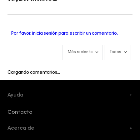
Por favor, inicia sesión para escribir un comentario.
Más reciente
Todos
Cargando comentarios…
Ayuda
+
Formas de Pago, Envío y Servicio al Cliente
Contacto
Acerca de
+