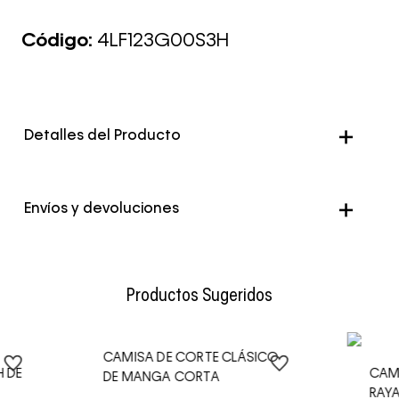
Código:
4LF123G00S3H
Detalles del Producto
Genero
Hombre
Envíos y devoluciones
Color
Azul
Envío Normal: Hasta 3 días hábiles.
Productos Sugeridos
CAMISA DE CORTE CLÁSICO
H DE
CAM
DE MANGA CORTA
RAY