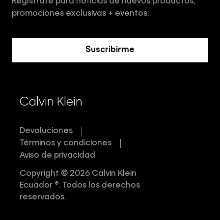
Regístrate para noticias de nuevos productos,
Términos y Condiciones
promociones exclusivas + eventos.
Acerca de Calvin Klein
Suscribirme
Calvin Klein
Devoluciones
Términos y condiciones
Aviso de privacidad
Copyright © 2026 Calvin Klein
Ecuador ®. Todos los derechos
reservados.