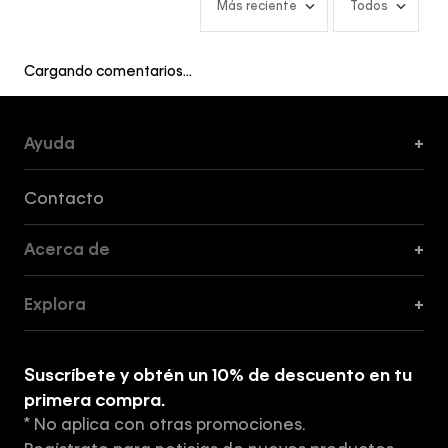
Más reciente
Todos
Cargando comentarios…
Ayuda
+
Formas de Pago, Envío y Servicio al Cliente
Contacto
Acerca de
+
Guía de Cortes
Explora
+
Guía de ropa interior de mujer
Explora
Guía de ropa interior de hombre
Suscríbete y obtén un 10% de descuento en tu
Tiendas
primera compra.
* No aplica con otras promociones.
Aviso de privacidad