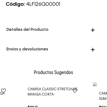
Código:
4LF126G00001
Detalles del Producto
Color
Negro
Envíos y devoluciones
Envío Normal: Hasta 3 días hábiles.
Productos Sugeridos
CAMISA CLASSIC STRETCH DE
NGA
CAM
MANGA CORTA
SLIM